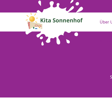
Über 
Konta
S